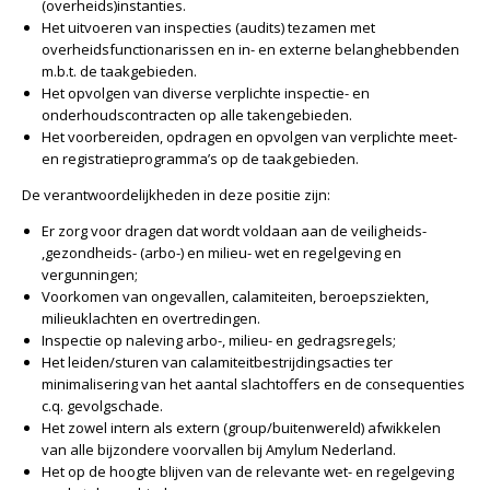
(overheids)instanties.
Het uitvoeren van inspecties (audits) tezamen met
overheidsfunctionarissen en in- en externe belanghebbenden
m.b.t. de taakgebieden.
Het opvolgen van diverse verplichte inspectie- en
onderhoudscontracten op alle takengebieden.
Het voorbereiden, opdragen en opvolgen van verplichte meet-
en registratieprogramma’s op de taakgebieden.
De verantwoordelijkheden in deze positie zijn:
Er zorg voor dragen dat wordt voldaan aan de veiligheids-
,gezondheids- (arbo-) en milieu- wet en regelgeving en
vergunningen;
Voorkomen van ongevallen, calamiteiten, beroepsziekten,
milieuklachten en overtredingen.
Inspectie op naleving arbo-, milieu- en gedragsregels;
Het leiden/sturen van calamiteitbestrijdingsacties ter
minimalisering van het aantal slachtoffers en de consequenties
c.q. gevolgschade.
Het zowel intern als extern (group/buitenwereld) afwikkelen
van alle bijzondere voorvallen bij Amylum Nederland.
Het op de hoogte blijven van de relevante wet- en regelgeving