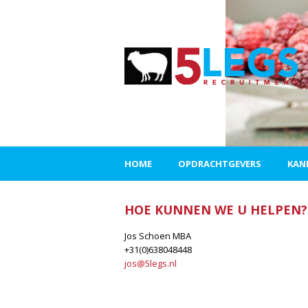
HOME
OPDRACHTGEVERS
KAN
HOE KUNNEN WE U HELPEN?
Jos Schoen MBA
+31(0)638048448
jos@5legs.nl