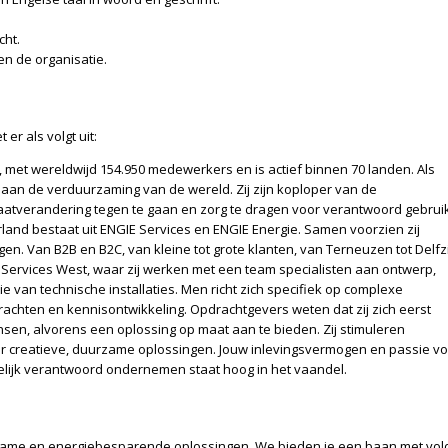
cht.
en de organisatie.
er als volgt uit:
 met wereldwijd 154.950 medewerkers en is actief binnen 70 landen. Als
 aan de verduurzaming van de wereld. Zij zijn koploper van de
maatverandering tegen te gaan en zorg te dragen voor verantwoord gebrui
and bestaat uit ENGIE Services en ENGIE Energie. Samen voorzien zij
n. Van B2B en B2C, van kleine tot grote klanten, van Terneuzen tot Delfzij
Services West, waar zij werken met een team specialisten aan ontwerp,
e van technische installaties. Men richt zich specifiek op complexe
rachten en kennisontwikkeling. Opdrachtgevers weten dat zij zich eerst
sen, alvorens een oplossing op maat aan te bieden. Zij stimuleren
ar creatieve, duurzame oplossingen. Jouw inlevingsvermogen en passie v
elijk verantwoord ondernemen staat hoog in het vaandel.
rzame en energiebesparende oplossingen. We bieden je een baan met vol