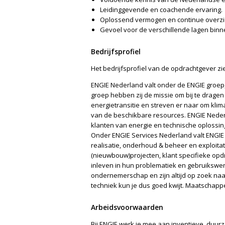
Leidinggevende en coachende ervaring.
Oplossend vermogen en continue overzi
Gevoel voor de verschillende lagen binn
Bedrijfsprofiel
Het bedrijfsprofiel van de opdrachtgever ziet 
ENGIE Nederland valt onder de ENGIE groep,
groep hebben zij de missie om bij te dragen
energietransitie en streven er naar om kli
van de beschikbare resources. ENGIE Nederl
klanten van energie en technische oplossinge
Onder ENGIE Services Nederland valt ENGIE 
realisatie, onderhoud & beheer en exploitati
(nieuwbouw)projecten, klant specifieke opd
inleven in hun problematiek en gebruikswen
ondernemerschap en zijn altijd op zoek na
techniek kun je dus goed kwijt. Maatschapp
Arbeidsvoorwaarden
Bij ENGIE werk je mee aan inventieve, duu