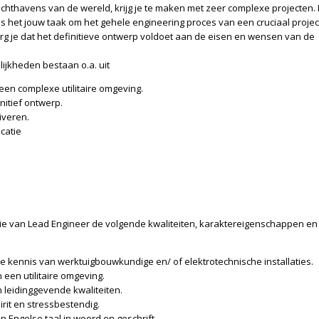
luchthavens van de wereld, krijg je te maken met zeer complexe projecten. 
s het jouw taak om het gehele engineering proces van een cruciaal projec
rg je dat het definitieve ontwerp voldoet aan de eisen en wensen van de
jkheden bestaan o.a. uit
 een complexe utilitaire omgeving.
nitief ontwerp.
iveren.
catie
ie van Lead Engineer de volgende kwaliteiten, karaktereigenschappen en
kennis van werktuigbouwkundige en/ of elektrotechnische installaties.
 een utilitaire omgeving.
leidinggevende kwaliteiten.
it en stressbestendig.
Engelse taal in woord en geschrift.