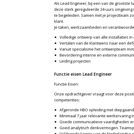
Als Lead Engineer, bij een van de grootste 
deze sterk gereguleerde 24-uurs omgeving i
te begeleiden. Samen met je projectteam zo
klant.
Je taken, werkzaamheden en verantwoordeli
Volledige ontwerp van alle installaties in
Vertalen van de klantwens naar een defi
Vanuit specialisme het ontwerpteam mot
Bevordering interne en externe communi
Leiding projecten
Functie eisen Lead Engineer
Functie Eisen:
Onze opdrachtgever vraagt voor deze posit
competenties:
Afgeronde HBO opleiding met diepgaande 
Minimaal 7 jaar relevante werkervaring in
Goede communicatieve vaardigheden en 
Goed analytisch denkvermogen. Teamspir
Voldoende kennis van de Nederlandse en 